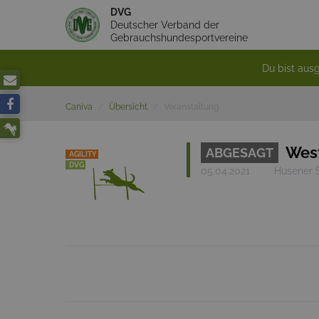
DVG
Deutscher Verband der
Gebrauchshundesportvereine
Du bist ausg
Caniva
Übersicht
Veranstaltung
West
ABGESAGT
AGILITY
DVG
05.04.2021
Husener S