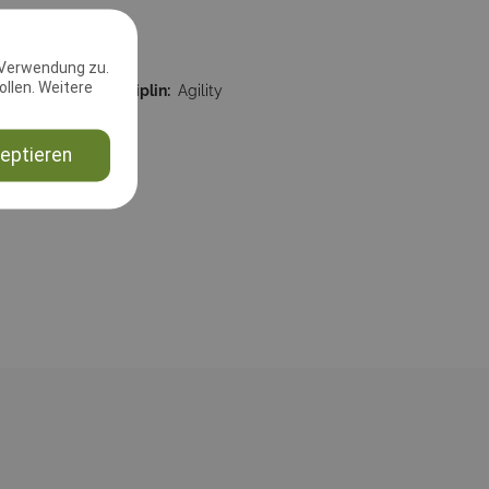
 Verwendung zu.
llen. Weitere
59:59
Disziplin:
Agility
eptieren