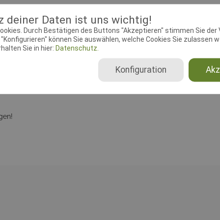
üfungsleiter
Dokumente
 deiner Daten ist uns wichtig!
ookies. Durch Bestätigen des Buttons "Akzeptieren" stimmen Sie der
"Konfigurieren" können Sie auswählen, welche Cookies Sie zulassen wo
ebeginn:
03.09.2020 00:00:00
Meldeschluss:
29.03.2021 23:
alten Sie in hier:
Datenschutz.
se:
Husener Str. 14a, 32312
ecke
Konfiguration
Akz
gen!