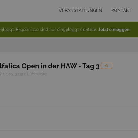
VERANSTALTUNGEN
KONTAKT
eloggt. Ergebnisse sind nur eingeloggt sichtbar.
Jetzt einloggen
falica Open in der HAW - Tag 3
tr. 14a, 32312 Lübbecke