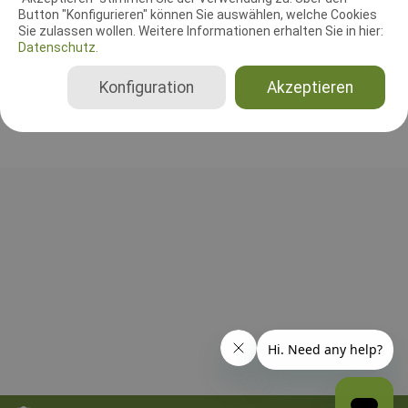
Button "Konfigurieren" können Sie auswählen, welche Cookies
RICHTER UND HELFER
Sie zulassen wollen. Weitere Informationen erhalten Sie in hier:
Datenschutz.
Bisher wurden noch keine Richter oder Helfer eingetragen!
Konfiguration
Akzeptieren