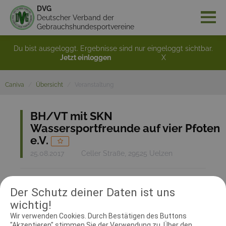
DVG
Deutscher Verband der
Gebrauchshundesportvereine
Du bist ausgeloggt. Ergebnisse sind nur eingeloggt sichtbar.
Jetzt einloggen
X
Caniva
Übersicht
Veranstaltung
BH/VT mit SKN
Wassersportfreunde auf vier Pfoten
e.V.
25.08.2017
Celler Straße, 29525 Uelzen
Anmeldung endete am 18.08.2017
Der Schutz deiner Daten ist uns
wichtig!
Zurück zur Übersicht
Wir verwenden Cookies. Durch Bestätigen des Buttons
"Akzeptieren" stimmen Sie der Verwendung zu. Über den