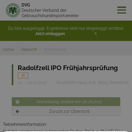
DVG
Deutscher Verband der
Gebrauchshundesportvereine
Du bist ausgeloggt. Ergebnisse sind nur eingeloggt sichtbar.
Jetzt einloggen
X
Caniva
Übersicht
Veranstaltung
Radolfzell IPO Frühjahrsprüfung
01. - 02.07.2017
Reutehöfe Haus #18, 78315 Radolfzell
Anmeldung endete am 18.06.2017
Zurück zur Übersicht
Teilnehmerinformation:
Geführt werden kann in folgenden Stufen: BgH1-3; BH-VT; FH 1 +