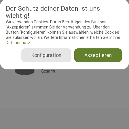
2, IPO 1-3. Die Meldegebühr beträgt € 20,00
Der Schutz deiner Daten ist uns
wichtig!
Wir verwenden Cookies. Durch Bestätigen des Buttons
"Akzeptieren" stimmen Sie der Verwendung zu. Über den
RICHTER UND HELFER
Button "Konfigurieren" können Sie auswählen, welche Cookies
Leistungsrichter
Schutzdiensthelfer
Sie zulassen wollen. Weitere Informationen erhalten Sie in hier:
Datenschutz.
Leistungsrichter
Konfiguration
Akzeptieren
Klaus-Dieter Künzel
Deutschland
Gesamt