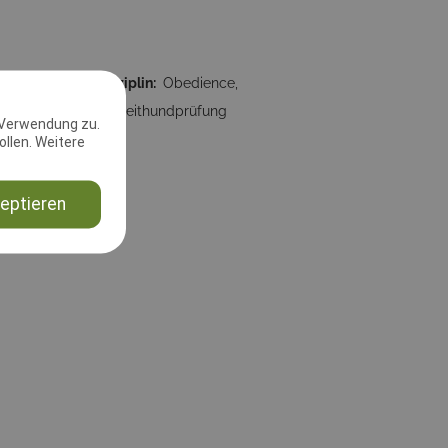
59:59
Disziplin:
Obedience,
Begleithundprüfung
 Verwendung zu.
llen. Weitere
eptieren