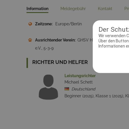
Information
Meldegebühr
Kontakt
Pr
Zeitzone:
Europe/Berlin
Meld
Der Schutz
Wir verwenden C
Ausrichtender Verein:
GHSV Hilden
Adres
Über den Button 
Informationen erh
e.V., 5-3-9
RICHTER UND HELFER
Leistungsrichter
Michael Schett
Deutschland