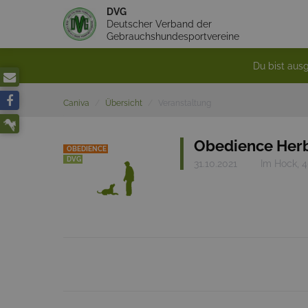
DVG
Deutscher Verband der
Gebrauchshundesportvereine
Du bist ausg
Caniva
Übersicht
Veranstaltung
Obedience Herb
OBEDIENCE
DVG
31.10.2021
Im Hock, 4