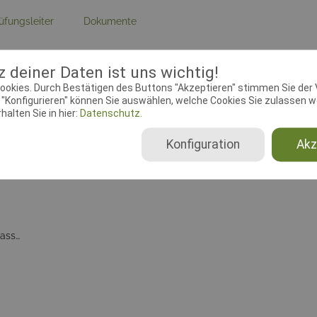
üfungsleiter
Dokumente
ebeginn:
02.08.2021 00:00:00
Meldeschluss:
23.10.2021 23:
 deiner Daten ist uns wichtig!
ookies. Durch Bestätigen des Buttons "Akzeptieren" stimmen Sie der
se:
Im Hock, 40721 Hilden
"Konfigurieren" können Sie auswählen, welche Cookies Sie zulassen wo
alten Sie in hier:
Datenschutz.
Konfiguration
Akz
Beginner (2025), Klasse 1 (2025), Klasse 2 (2025), Klasse 3 (2025), BH-VT nur SKN, BH-VT mit SKN, BH-VT ohne SKN