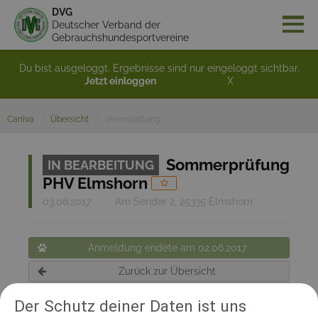
DVG
Deutscher Verband der
Gebrauchshundesportvereine
Du bist ausgeloggt. Ergebnisse sind nur eingeloggt sichtbar.
Jetzt einloggen
X
Caniva
Übersicht
Veranstaltung
Sommerprüfung
IN BEARBEITUNG
PHV Elmshorn
03.06.2017
Am Sender 2, 25335 Elmshorn
Anmeldung endete am 02.06.2017
Zurück zur Übersicht
Der Schutz deiner Daten ist uns