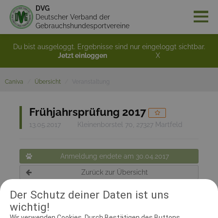
DVG
Deutscher Verband der
Gebrauchshundesportvereine
Du bist ausgeloggt. Ergebnisse sind nur eingeloggt sichtbar.
Jetzt einloggen
X
Caniva
Übersicht
Veranstaltung
Frühjahrsprüfung 2017
13.05.2017
Kleinenborstel 70, 27327 Martfeld
Anmeldung endete am 30.04.2017
Zurück zur Übersicht
Der Schutz deiner Daten ist uns
wichtig!
RICHTER UND HELFER
Wir verwenden Cookies. Durch Bestätigen des Buttons