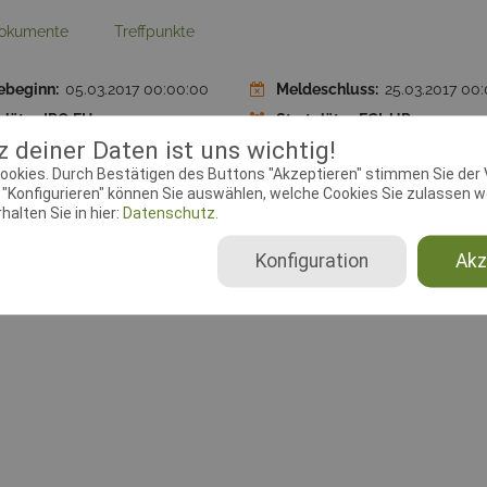
okumente
Treffpunkte
ebeginn:
05.03.2017 00:00:00
Meldeschluss:
25.03.2017 00
plätze IPO FH:
20
Startplätze FCI-UPr:
20
 deiner Daten ist uns wichtig!
plätze FCI-Stö.Pr.:
20
Startplätze Fährtenhundprüf
ookies. Durch Bestätigen des Buttons "Akzeptieren" stimmen Sie der
lin:
IPO, FCI-GPr, IPO FH, FCI-UPr,
Ausrichtender Verein:
HSV G
"Konfigurieren" können Sie auswählen, welche Cookies Sie zulassen wo
Pr, FCI-FPr, FCI-Stö.Pr.,
Fuchswinkel e. V., 14-1-6
alten Sie in hier:
Datenschutz.
enhundprüfung, BgH,
Konfiguration
Akz
eithundprüfung