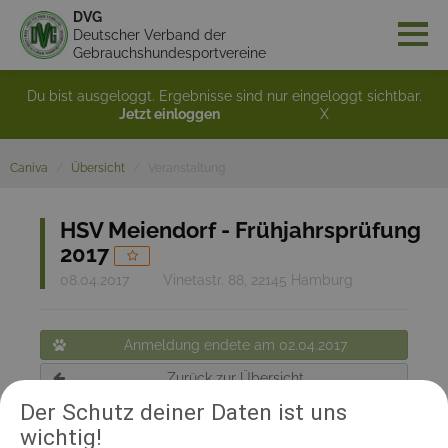
DVG
Deutscher Verband der
Gebrauchshundesportvereine
Du bist ausgeloggt. Ergebnisse sind nur eingeloggt sichtbar.
Jetzt einloggen
X
Caniva
Übersicht
Veranstaltung
HSV Meiendorf - Frühjahrsprüfung
2017
08.04.2017
Vinetastr. 88, 22145 Hamburg
Anmeldung endete am 02.04.2017
Zurück zur Übersicht
Der Schutz deiner Daten ist uns
wichtig!