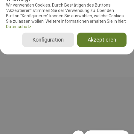
RICHTER UND HELFER
Wir verwenden Cookies. Durch Bestätigen des Buttons
"Akzeptieren" stimmen Sie der Verwendung zu. Über den
Button "Konfigurieren" können Sie auswählen, welche Cookies
Leistungsrichter
Sie zulassen wollen. Weitere Informationen erhalten Sie in hier:
Peter Schütz
Datenschutz.
Deutschland
Gesamt
Konfiguration
Akzeptieren