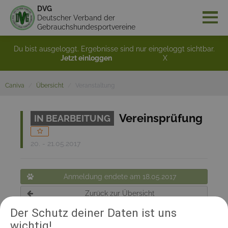
DVG
Deutscher Verband der
Gebrauchshundesportvereine
Du bist ausgeloggt. Ergebnisse sind nur eingeloggt sichtbar.
Jetzt einloggen
X
Caniva
Übersicht
Veranstaltung
Vereinsprüfung
IN BEARBEITUNG
20. - 21.05.2017
Anmeldung endete am 18.05.2017
Zurück zur Übersicht
Der Schutz deiner Daten ist uns
wichtig!