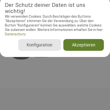
Der Schutz deiner Daten ist uns
wichtig!
Wir verwenden Cookies. Durch Bestätigen des Buttons
RICHTER UND HELFER
"Akzeptieren" stimmen Sie der Verwendung zu. Über den
Button "Konfigurieren" können Sie auswählen, welche Cookies
Leistungsrichter
Schutzdiensthelfer
Sie zulassen wollen. Weitere Informationen erhalten Sie in hier:
Datenschutz.
Leistungsrichter
Konfiguration
Akzeptieren
Gönnar Ritke
Deutschland
Gesamt