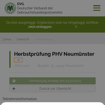
DVG
Deutscher Verband der
Gebrauchshundesportvereine
Du bist ausgeloggt. Ergebnisse sind nur eingeloggt sichtbar.
Jetzt einloggen
X
Caniva
Übersicht
Veranstaltung
Herbstprüfung PHV Neumünster
08.10.2017
Burgstr. 75, 24539 Neumünster
Anmeldung endete am 03.10.2017
Zurück zur Übersicht
Teilnehmerinformation:
Es wird KEINE Fährtenprüfung geben.