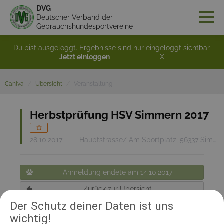
DVG
Deutscher Verband der
Gebrauchshundesportvereine
Du bist ausgeloggt. Ergebnisse sind nur eingeloggt sichtbar.
Jetzt einloggen
X
Caniva
Übersicht
Veranstaltung
Herbstprüfung HSV Simmern 2017
28.10.2017
Hauptstrasse/ Am Sportplatz, 56337 Simmern
Anmeldung endete am 14.10.2017
Zurück zur Übersicht
Der Schutz deiner Daten ist uns
wichtig!