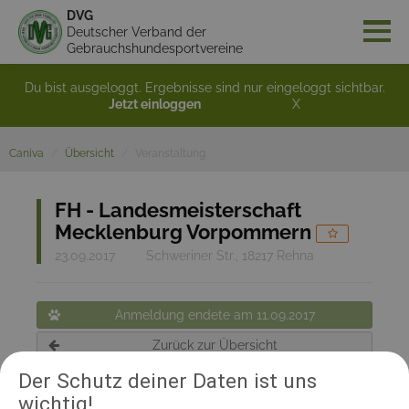
DVG
Deutscher Verband der
Gebrauchshundesportvereine
Du bist ausgeloggt. Ergebnisse sind nur eingeloggt sichtbar.
Jetzt einloggen
X
Caniva
Übersicht
Veranstaltung
FH - Landesmeisterschaft
Mecklenburg Vorpommern
23.09.2017
Schweriner Str., 18217 Rehna
Anmeldung endete am 11.09.2017
Zurück zur Übersicht
Der Schutz deiner Daten ist uns
wichtig!