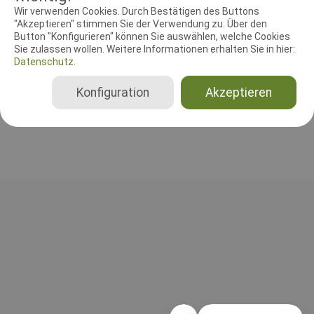
RICHTER UND HELFER
Wir verwenden Cookies. Durch Bestätigen des Buttons
"Akzeptieren" stimmen Sie der Verwendung zu. Über den
Button "Konfigurieren" können Sie auswählen, welche Cookies
Leistungsrichter
Sie zulassen wollen. Weitere Informationen erhalten Sie in hier:
Peter Schütz
Datenschutz.
Deutschland
FH 2
Konfiguration
Akzeptieren