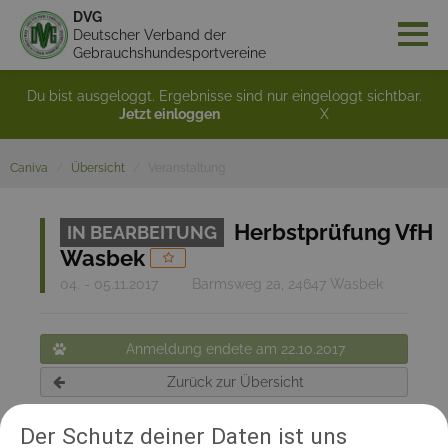
DVG
Deutscher Verband der
Gebrauchshundesportvereine
Du bist ausgeloggt. Ergebnisse sind nur eingeloggt sichtbar.
Jetzt einloggen
X
Caniva
Übersicht
Veranstaltung
Herbstprüfung VfH
IN BEARBEITUNG
Wasbek
04. - 05.11.2017
Barmsweg 2a, 24647 Wasbek
Anmeldung endete am 22.10.2017
Zurück zur Übersicht
Der Schutz deiner Daten ist uns