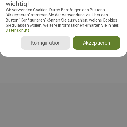
wichtig!
RICHTER UND HELFER
Wir verwenden Cookies. Durch Bestätigen des Buttons
Leistungsrichter
Schutzdiensthelfer
"Akzeptieren" stimmen Sie der Verwendung zu. Über den
Button "Konfigurieren" können Sie auswählen, welche Cookies
Sie zulassen wollen. Weitere Informationen erhalten Sie in hier:
Leistungsrichter
Datenschutz.
Bärbel Wilken
Deutschland
Konfiguration
Akzeptieren
Gesamt