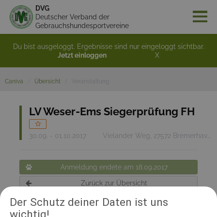
DVG
Deutscher Verband der
Gebrauchshundesportvereine
Du bist ausgeloggt. Ergebnisse sind nur eingeloggt sichtbar.
Jetzt einloggen
X
Caniva
Übersicht
Veranstaltung
LV Weser-Ems Siegerprüfung FH
30.09. - 01.10.2017
Vielander Weg, 27572 Bremerhaven
Anmeldung endete am 18.09.2017
Zurück zur Übersicht
Der Schutz deiner Daten ist uns
wichtig!