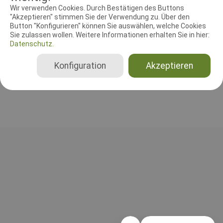
RICHTER UND HELFER
Wir verwenden Cookies. Durch Bestätigen des Buttons
"Akzeptieren" stimmen Sie der Verwendung zu. Über den
Button "Konfigurieren" können Sie auswählen, welche Cookies
Leistungsrichter
Sie zulassen wollen. Weitere Informationen erhalten Sie in hier:
Thomas Junker
Datenschutz.
Deutschland
IPO FH
Konfiguration
Akzeptieren