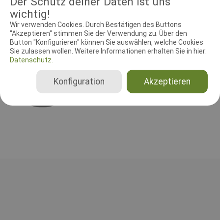
Der Schutz deiner Daten ist uns
wichtig!
Wir verwenden Cookies. Durch Bestätigen des Buttons
RICHTER UND HELFER
"Akzeptieren" stimmen Sie der Verwendung zu. Über den
Leistungsrichter
Steward
Button "Konfigurieren" können Sie auswählen, welche Cookies
Sie zulassen wollen. Weitere Informationen erhalten Sie in hier:
Datenschutz.
Leistungsrichter
Ton Hoffmann
Konfiguration
Akzeptieren
Niederlande