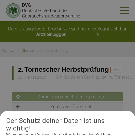
DVG
Deutscher Verband der
Gebrauchshundesportvereine
Du bist ausgeloggt. Ergebnisse sind nur eingeloggt sichtbar.
Jetzt einloggen
X
Caniva
Übersicht
Veranstaltung
2. Tornescher Herbstprüfung
18. - 19.11.2017
Am Goldenen Stern 21, 25438 Tornesch
Anmeldung endete am 09.11.2017
Zurück zur Übersicht
Der Schutz deiner Daten ist uns
wichtig!
RICHTER UND HELFER
Wir verwenden Cookies. Durch Bestätigen des Buttons