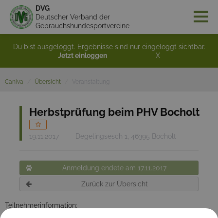
DVG
Deutscher Verband der
Gebrauchshundesportvereine
Du bist ausgeloggt. Ergebnisse sind nur eingeloggt sichtbar.
Jetzt einloggen
X
Caniva
Übersicht
Veranstaltung
Herbstprüfung beim PHV Bocholt
19.11.2017
Degelingsesch 1, 46395 Bocholt
Anmeldung endete am 17.11.2017
Zurück zur Übersicht
Teilnehmerinformation:
Wir treffen uns am Prüfungstag um 8:00 Uhr an unserer