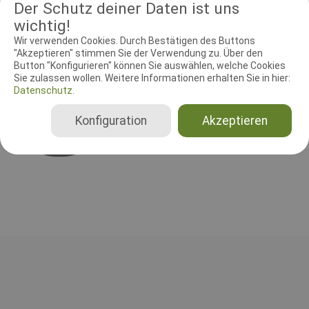
Der Schutz deiner Daten ist uns
Platzanlage in Bocholt, Degelingsesch 1.
wichtig!
Wir verwenden Cookies. Durch Bestätigen des Buttons
"Akzeptieren" stimmen Sie der Verwendung zu. Über den
RICHTER UND HELFER
Button "Konfigurieren" können Sie auswählen, welche Cookies
Sie zulassen wollen. Weitere Informationen erhalten Sie in hier:
Datenschutz.
Leistungsrichter
Bernd Sander
Konfiguration
Akzeptieren
Deutschland
Gesamt