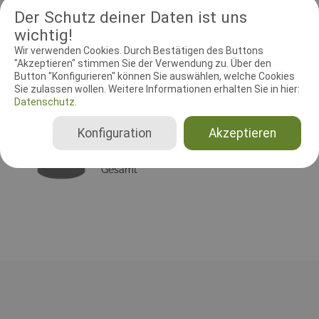
Der Schutz deiner Daten ist uns
Die Startgebühr beträgt € 25,00. Die Anmeldung verpflichtet zur
Bezahlung
wichtig!
Wir verwenden Cookies. Durch Bestätigen des Buttons
"Akzeptieren" stimmen Sie der Verwendung zu. Über den
Button "Konfigurieren" können Sie auswählen, welche Cookies
RICHTER UND HELFER
Sie zulassen wollen. Weitere Informationen erhalten Sie in hier:
Datenschutz.
Leistungsrichter
Konfiguration
Akzeptieren
Dieter Jäkel
Deutschland
Gesamt