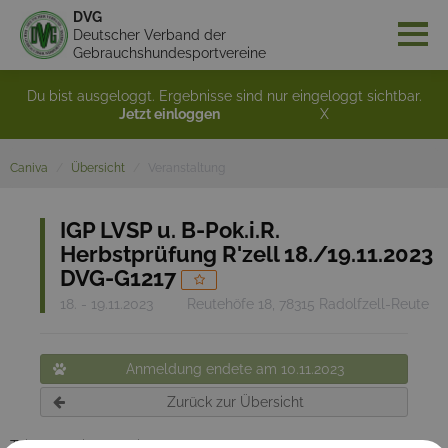
DVG
Deutscher Verband der
Gebrauchshundesportvereine
Du bist ausgeloggt. Ergebnisse sind nur eingeloggt sichtbar.
Jetzt einloggen
X
Caniva
Übersicht
Veranstaltung
IGP LVSP u. B-Pok.i.R.
Herbstprüfung R'zell 18./19.11.2023
DVG-G1217
18. - 19.11.2023
Reutehöfe 18, 78315 Radolfzell-Reute
Anmeldung endete am 10.11.2023
Zurück zur Übersicht
Teilnehmerinformation: