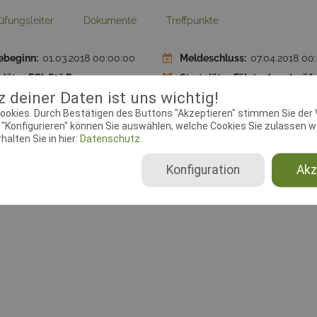
üfungsleiter
Dokumente
Treffpunkte
ebeginn:
01.03.2018 00:00:00
Meldeschluss:
07.04.2018 00
plätze FCI-Stö.Pr.:
30
Startplätze Fährtenhundprüf
 deiner Daten ist uns wichtig!
lin:
IPO, IPO FH, FCI-Stö.Pr.,
Ausrichtender Verein:
PGHV
ookies. Durch Bestätigen des Buttons "Akzeptieren" stimmen Sie der
enhundprüfung, BgH,
Bliedersdorf/Harsefeld e.V., 3
"Konfigurieren" können Sie auswählen, welche Cookies Sie zulassen wo
eithundprüfung
alten Sie in hier:
Datenschutz.
Konfiguration
Akz