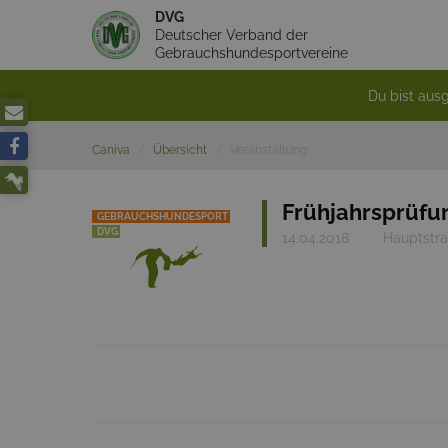
DVG
Deutscher Verband der
Gebrauchshundesportvereine
Du bist ausg
Caniva
Übersicht
Veranstaltung
Frühjahrsprüfu
GEBRAUCHSHUNDESPORT
DVG
14.04.2018
Hauptstra