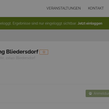
VERANSTALTUNGEN
KONTAKT
eloggt. Ergebnisse sind nur eingeloggt sichtbar.
Jetzt einloggen
ng Bliedersdorf
ße, 21640 Bliedersdorf
Anmeldun