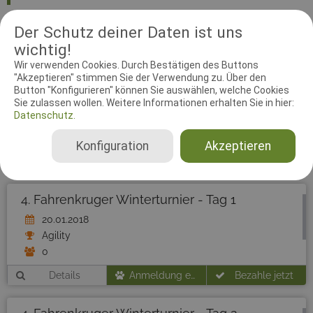
Agilityrichter
Der Schutz deiner Daten ist uns
Susanne Altenberg
wichtig!
Deutschland
Wir verwenden Cookies. Durch Bestätigen des Buttons
20. - 21.01.2018
"Akzeptieren" stimmen Sie der Verwendung zu. Über den
Button "Konfigurieren" können Sie auswählen, welche Cookies
Agility 3 Small, Agility 3 Medium, Agility 3 Large, Jumping 3 Small, Jumping 3 Medium, Jumping 3 Large
Sie zulassen wollen. Weitere Informationen erhalten Sie in hier:
Datenschutz.
Konfiguration
Akzeptieren
4. Fahrenkruger Winterturnier - Tag 1
20.01.2018
Agility
0
Details
Anmeldung endete am 19.01.2018
Bezahle jetzt