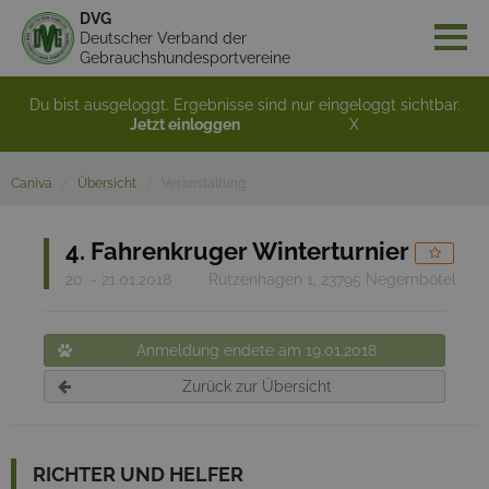
DVG
Deutscher Verband der
Gebrauchshundesportvereine
Du bist ausgeloggt. Ergebnisse sind nur eingeloggt sichtbar.
Jetzt einloggen
X
Caniva
Übersicht
Veranstaltung
4. Fahrenkruger Winterturnier
20. - 21.01.2018
Rützenhagen 1, 23795 Negernbötel
Anmeldung endete am 19.01.2018
Zurück zur Übersicht
RICHTER UND HELFER