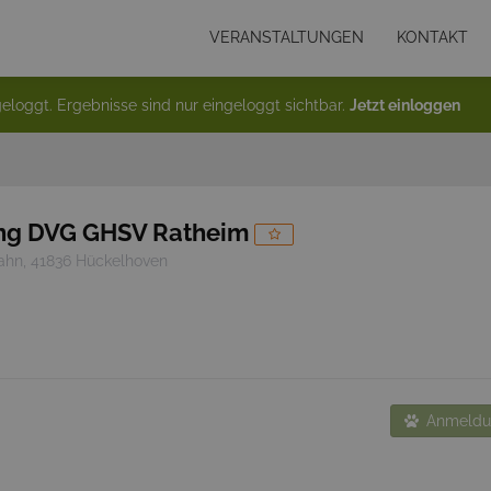
VERANSTALTUNGEN
KONTAKT
eloggt. Ergebnisse sind nur eingeloggt sichtbar.
Jetzt einloggen
ung DVG GHSV Ratheim
ahn, 41836 Hückelhoven
Anmeldun