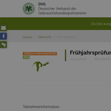
DVG
Deutscher Verband der
Gebrauchshundesportvereine
Du bist ausg
Caniva
Übersicht
Veranstaltung
Frühjahrsprüf
GEBRAUCHSHUNDESPORT
DVG
24.03.2018
Buscherb
Teilnehmerinformation: