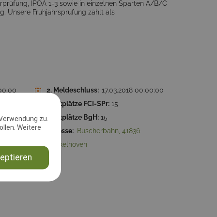
erprüfung, IPOA 1-3 sowie in einzelnen Sparten A/B/C
. Unsere Frühjahrsprüfung zählt als
:00:00
2. Meldeschluss:
17.03.2018 00:00:00
Startplätze FCI-SPr:
15
ung:
15
Startplätze BgH:
15
 Verwendung zu.
llen. Weitere
Ratheim
Adresse:
Buscherbahn, 41836
Hückelhoven
eptieren