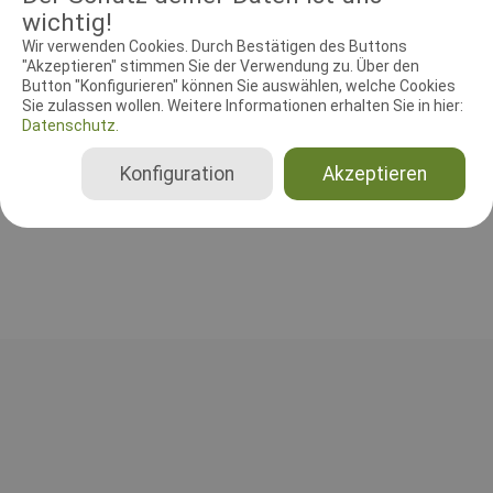
wichtig!
Wir verwenden Cookies. Durch Bestätigen des Buttons
"Akzeptieren" stimmen Sie der Verwendung zu. Über den
RICHTER UND HELFER
Button "Konfigurieren" können Sie auswählen, welche Cookies
Sie zulassen wollen. Weitere Informationen erhalten Sie in hier:
Datenschutz.
Leistungsrichter
Walter Wehler
Konfiguration
Akzeptieren
Deutschland