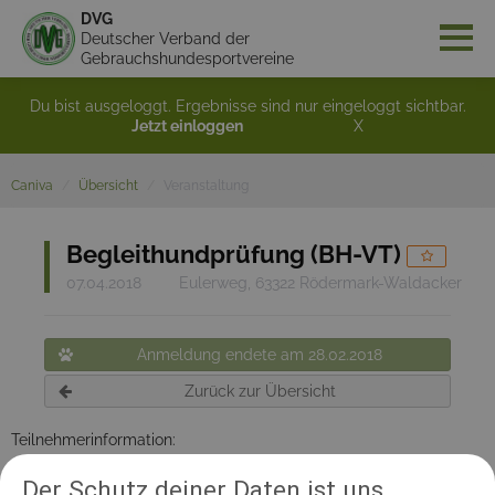
DVG
Deutscher Verband der
Gebrauchshundesportvereine
Du bist ausgeloggt. Ergebnisse sind nur eingeloggt sichtbar.
Jetzt einloggen
X
Caniva
Übersicht
Veranstaltung
Begleithundprüfung (BH-VT)
07.04.2018
Eulerweg, 63322 Rödermark-Waldacker
Anmeldung endete am 28.02.2018
Zurück zur Übersicht
Teilnehmerinformation:
Begleithundprüfung gem. Prüfungsordnung des VDH; Theorie
Der Schutz deiner Daten ist uns
(falls erforderlich) sowie praktischer Teil