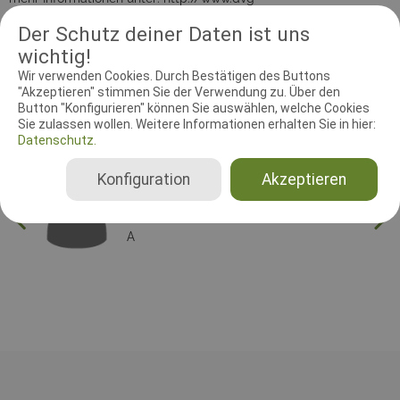
hundesport.de/home/gebrauchshundsport/bundessiegerpruefu
Der Schutz deiner Daten ist uns
ng~8a8181bf1dfce6f4011dfd0f5e7300e3.de.html
wichtig!
Wir verwenden Cookies. Durch Bestätigen des Buttons
"Akzeptieren" stimmen Sie der Verwendung zu. Über den
RICHTER UND HELFER
Button "Konfigurieren" können Sie auswählen, welche Cookies
Sie zulassen wollen. Weitere Informationen erhalten Sie in hier:
Leistungsrichter
Schutzdiensthelfer
Datenschutz.
Leistungsrichter
Konfiguration
Akzeptieren
Andreas Diedrich
Deutschland
A