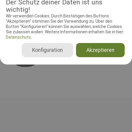
Der Schutz deiner Daten ist uns
Kontakt auf - gern per Mail auf phv@phv-Hamburg.de.
wichtig!
Wir verwenden Cookies. Durch Bestätigen des Buttons
"Akzeptieren" stimmen Sie der Verwendung zu. Über den
Button "Konfigurieren" können Sie auswählen, welche Cookies
RICHTER UND HELFER
Sie zulassen wollen. Weitere Informationen erhalten Sie in hier:
Datenschutz.
Leistungsrichter
Wolfgang Pahl
Konfiguration
Akzeptieren
Deutschland