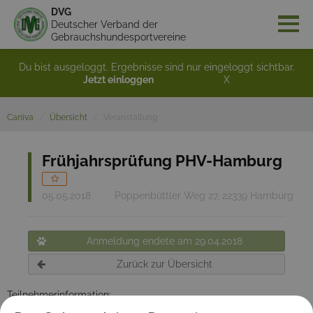
DVG
Deutscher Verband der
Gebrauchshundesportvereine
Du bist ausgeloggt. Ergebnisse sind nur eingeloggt sichtbar.
Jetzt einloggen
X
Caniva
Übersicht
Veranstaltung
Frühjahrsprüfung PHV-Hamburg
05.05.2018
Poppenbüttler Weg 27, 22339 Hamburg
Anmeldung endete am 29.04.2018
Zurück zur Übersicht
Teilnehmerinformation:
Nicht-PHV-Mitglieder nehmen bitte vor Anmeldung mit uns