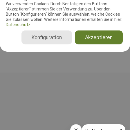
RICHTER UND HELFER
Wir verwenden Cookies. Durch Bestätigen des Buttons
"Akzeptieren" stimmen Sie der Verwendung zu. Über den
Button "Konfigurieren" können Sie auswählen, welche Cookies
Leistungsrichter
Sie zulassen wollen. Weitere Informationen erhalten Sie in hier:
Thomas Junker
Datenschutz.
Deutschland
Konfiguration
Akzeptieren