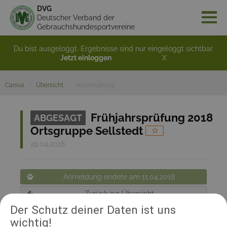
DVG
Deutscher Verband der
Gebrauchshundesportvereine
Du bist ausgeloggt. Ergebnisse sind nur eingeloggt sichtbar.
Jetzt einloggen
X
Caniva
Übersicht
Veranstaltung
Frühjahrsprüfung 2018
ABGESAGT
Ortsgruppe Sellstedt
29.04.2018
Anmeldung endete am 11.04.2018
Zurück zur Übersicht
Der Schutz deiner Daten ist uns
wichtig!