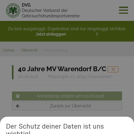
DVG
Deutscher Verband der
Gebrauchshundesportvereine
Du bist ausgeloggt. Ergebnisse sind nur eingeloggt sichtbar.
Jetzt einloggen
X
Caniva
Übersicht
Veranstaltung
40 Jahre MV Warendorf B/C
16.06.2018
Müssingen 27, 48351 Everswinkel
Anmeldung endete am 02.06.2018
Zurück zur Übersicht
Der Schutz deiner Daten ist uns
RICHTER UND HELFER
wichtig!