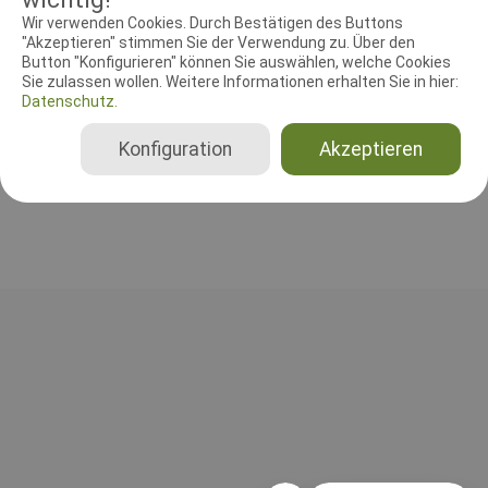
Leistungsrichter
Schutzdiensthelfer
Wir verwenden Cookies. Durch Bestätigen des Buttons
"Akzeptieren" stimmen Sie der Verwendung zu. Über den
Button "Konfigurieren" können Sie auswählen, welche Cookies
Leistungsrichter
Sie zulassen wollen. Weitere Informationen erhalten Sie in hier:
Jürgen Knappe
Datenschutz.
Deutschland
Konfiguration
Akzeptieren
C