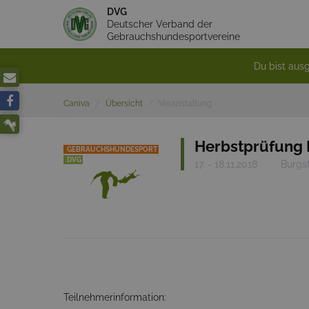
DVG
Deutscher Verband der
Gebrauchshundesportvereine
Du bist ausg
Caniva
Übersicht
Veranstaltung
Herbstprüfung
GEBRAUCHSHUNDESPORT
DVG
17. - 18.11.2018
Burgs
Teilnehmerinformation: