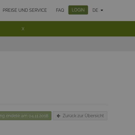
LOGIN
PREISE UND SERVICE
FAQ
DE
X
g endete am 04.11.2018
Zurück zur Übersicht