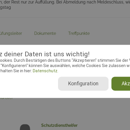
 der Rest nur zur Auffüllung. Bei Abmeldung nach Meldeschluss, wi
ngstag
üfungsleiter
Dokumente
Treffpunkte
ebeginn:
20.09.2018 00:00:00
Meldeschluss:
04.11.2018 00
 deiner Daten ist uns wichtig!
plätze FCI-UPr:
22
Startplätze FCI-SPr:
22
ookies. Durch Bestätigen des Buttons "Akzeptieren" stimmen Sie der
plätze BgH:
22
Startplätze Begleithundprüf
"Konfigurieren" können Sie auswählen, welche Cookies Sie zulassen wo
alten Sie in hier:
Datenschutz.
Konfiguration
Akz
se:
Burgstr. 75, 24539
Homepage:
phv-neumuenste
ünster
Schutzdiensthelfer