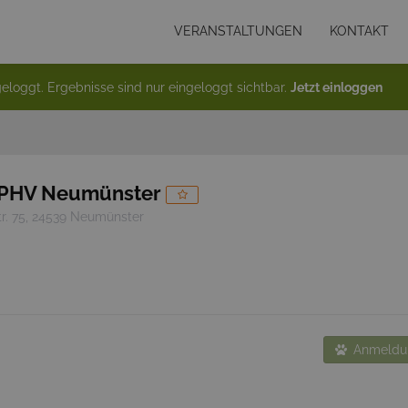
VERANSTALTUNGEN
KONTAKT
eloggt. Ergebnisse sind nur eingeloggt sichtbar.
Jetzt einloggen
 PHV Neumünster
tr. 75, 24539 Neumünster
Anmeldun