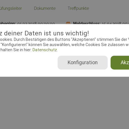
üfungsleiter
Dokumente
Treffpunkte
ebeginn:
01.03.2018 00:00:00
Meldeschluss:
15.04.2018 00
plätze BgH:
10
Startplätze Begleithundprüf
 deiner Daten ist uns wichtig!
ookies. Durch Bestätigen des Buttons "Akzeptieren" stimmen Sie der
"Konfigurieren" können Sie auswählen, welche Cookies Sie zulassen wo
se:
Gottfried-Keller-Str. 2, 32457
alten Sie in hier:
Datenschutz.
eck
Konfiguration
Akz