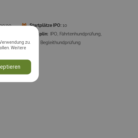
:00:00
Startplätze IPO:
10
ung:
10
Disziplin:
IPO, Fährtenhundprüfung,
 Verwendung zu.
BgH, Begleithundprüfung
llen. Weitere
eptieren