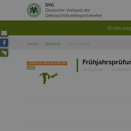
DVG
Deutscher Verband der
Gebrauchshundesportvereine
Du bist ausg
Caniva
Übersicht
Veranstaltung
Frühjahrsprüfun
GEBRAUCHSHUNDESPORT
DVG
28.04.2018
Gottfried-