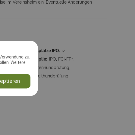
weise im Vereinsheim ein. Eventuelle Änderungen
:00:00
Startplätze IPO:
12
 Verwendung zu.
ung:
12
Disziplin:
IPO, FCI-FPr,
llen. Weitere
Fährtenhundprüfung,
Begleithundprüfung
eptieren