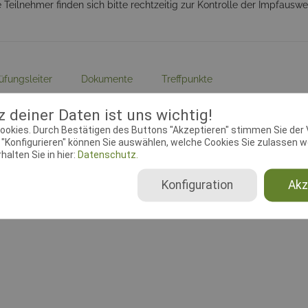
e Teilnehmer finden sich bitte rechtzeitig zur Kontrolle der Impfaus
üfungsleiter
Dokumente
Treffpunkte
 deiner Daten ist uns wichtig!
ebeginn:
14.02.2018 00:00:00
Meldeschluss:
08.04.2018 00
ookies. Durch Bestätigen des Buttons "Akzeptieren" stimmen Sie der
plätze Fährtenhundprüfung:
12
Startplätze Begleithundprüf
"Konfigurieren" können Sie auswählen, welche Cookies Sie zulassen wo
alten Sie in hier:
Datenschutz.
Konfiguration
Akz
page:
hundesport-bansin.de