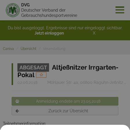
DVG
Deutscher Verband der
Gebrauchshundesportvereine
Du bist ausgeloggt. Ergebnisse sind nur eingeloggt sichtbar.
Jetzt einloggen
X
Caniva
Übersicht
Veranstaltung
Altjeßnitzer Irrgarten-
ABGESAGT
Pokal
02.06.2018
Möhlauer Str. 4a, 06800 Raguhn-Jeßnitz OT Altjeßnitz
Anmeldung endete am 23.05.2018
Zurück zur Übersicht
Teilnehmerinformation: