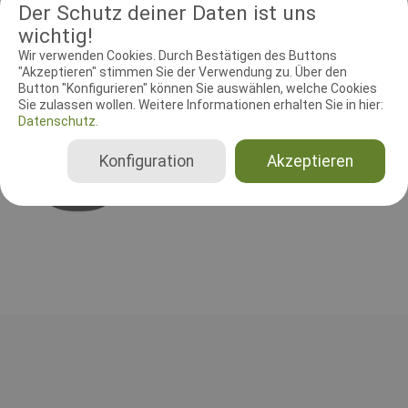
Prüfungsgebühr( Startgeld) ist am Tage der Prüfung beim
Der Schutz deiner Daten ist uns
Prüfungsleiter in Bar zu entrichten.
wichtig!
Wir verwenden Cookies. Durch Bestätigen des Buttons
"Akzeptieren" stimmen Sie der Verwendung zu. Über den
Button "Konfigurieren" können Sie auswählen, welche Cookies
RICHTER UND HELFER
Sie zulassen wollen. Weitere Informationen erhalten Sie in hier:
Datenschutz.
Leistungsrichter
Norwina von Hoyer-Boot
Konfiguration
Akzeptieren
Deutschland
A, B, C, Gesamt, FCI-GPr 1, FCI-GPr 2, FCI-GPr 3, FCI-UPr 1, FCI-UPr 2, FCI-UPr 3, FCI-SPr 1, FCI-SPr 2, FCI-SPr 3, BgH 1, BgH 2, BgH 3, BH-VT nur SKN, BH-VT mit SKN, BH-VT ohne SKN