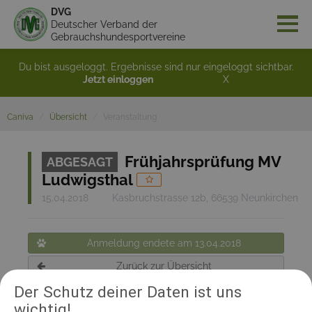
DVG
Deutscher Verband der
Gebrauchshundesportvereine
Du bist ausgeloggt. Ergebnisse sind nur eingeloggt sichtbar.
Jetzt einloggen
X
Caniva
Übersicht
Veranstaltung
Frühjahrsprüfung MV
ABGESAGT
Ludwigsthal
15.04.2018
Kasbruchstrasse 12b, 66539 Neunkirchen
Anmeldung endete am 13.04.2018
Zurück zur Übersicht
Der Schutz deiner Daten ist uns
wichtig!