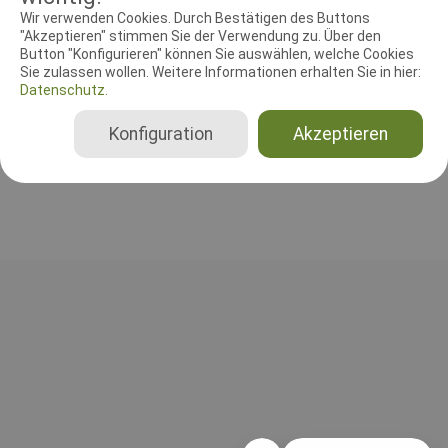
RICHTER UND HELFER
Wir verwenden Cookies. Durch Bestätigen des Buttons
"Akzeptieren" stimmen Sie der Verwendung zu. Über den
Button "Konfigurieren" können Sie auswählen, welche Cookies
Leistungsrichter
Sie zulassen wollen. Weitere Informationen erhalten Sie in hier:
Andreas Diedrich
Datenschutz.
Deutschland
Konfiguration
Akzeptieren
A, B, C, Gesamt, IPO 1, IPO 2, IPO 3, IPO-V, FCI-GPr 1, FCI-GPr 2, FCI-GPr 3, BH-VT nur SKN, BH-VT mit SKN, BH-VT ohne SKN