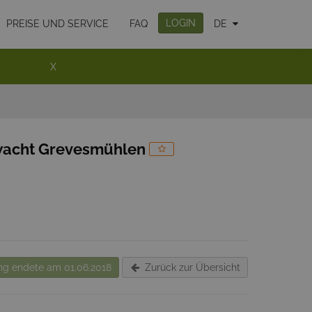
LOGIN
PREISE UND SERVICE
FAQ
DE
X
wacht Grevesmühlen
g endete am 01.06.2018
Zurück zur Übersicht