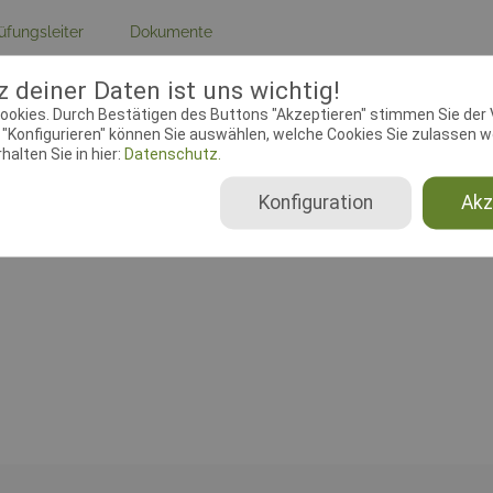
üfungsleiter
Dokumente
 deiner Daten ist uns wichtig!
ebeginn:
14.03.2018 00:00:00
Meldeschluss:
01.06.2018 00
ookies. Durch Bestätigen des Buttons "Akzeptieren" stimmen Sie der
chtender Verein:
Grevesmühlener
Adresse:
AM Ploggensee 5, 2
"Konfigurieren" können Sie auswählen, welche Cookies Sie zulassen wo
.V., 13-1-2
Grevesmühlen
alten Sie in hier:
Datenschutz.
Konfiguration
Akz