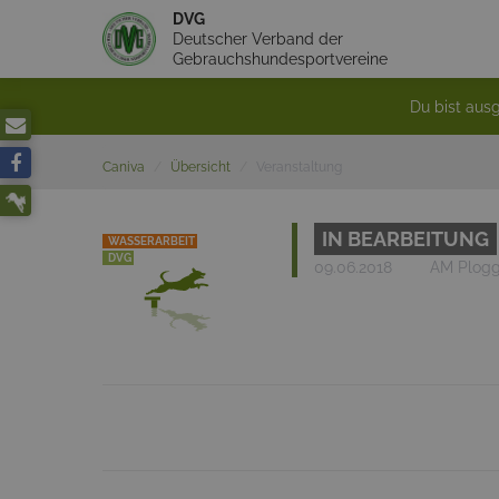
DVG
Deutscher Verband der
Gebrauchshundesportvereine
Du bist ausg
Caniva
Übersicht
Veranstaltung
IN BEARBEITUNG
WASSERARBEIT
DVG
09.06.2018
AM Plogg