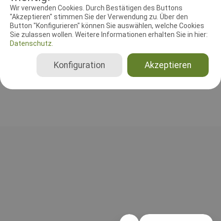
RICHTER UND HELFER
Wir verwenden Cookies. Durch Bestätigen des Buttons
"Akzeptieren" stimmen Sie der Verwendung zu. Über den
Button "Konfigurieren" können Sie auswählen, welche Cookies
Leistungsrichter
Sie zulassen wollen. Weitere Informationen erhalten Sie in hier:
Sven Stoll
Datenschutz.
Deutschland
A, B, C, Gesamt, FCI-UPr 1, FCI-UPr 2, FCI-UPr 3, BgH 1, BgH 2, BgH 3, BH-VT nur SKN, BH-VT mit SKN, BH-VT ohne SKN
Konfiguration
Akzeptieren