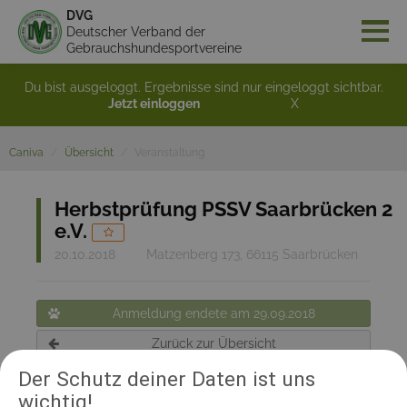
DVG
Deutscher Verband der
Gebrauchshundesportvereine
Du bist ausgeloggt. Ergebnisse sind nur eingeloggt sichtbar.
Jetzt einloggen
X
Caniva
Übersicht
Veranstaltung
Herbstprüfung PSSV Saarbrücken 2
e.V.
20.10.2018
Matzenberg 173, 66115 Saarbrücken
Anmeldung endete am 29.09.2018
Zurück zur Übersicht
Der Schutz deiner Daten ist uns
wichtig!