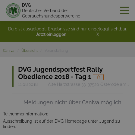
DVG
Deutscher Verband der
Gebrauchshundesportvereine
Du bist ausgeloggt. Ergebnisse sind nur eingeloggt sichtbar.
Jetzt einloggen
X
Caniva
Übersicht
Veranstaltung
DVG Jugendsportfest Rally
Obedience 2018 - Tag 1
11.08.2018
Alte Harzstrasse 33, 37520 Osterode am Harz
Meldungen nicht über Caniva möglich!
Teilnehmerinformation:
Ausschreibung ist auf der DVG Homepage unter Jugend zu
finden.