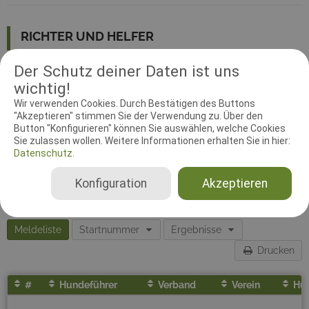
RICHTER UND HELFER
Der Schutz deiner Daten ist uns
Leistungsrichter
Monika Brzoska
wichtig!
Deutschland
Wir verwenden Cookies. Durch Bestätigen des Buttons
"Akzeptieren" stimmen Sie der Verwendung zu. Über den
Button "Konfigurieren" können Sie auswählen, welche Cookies
Sie zulassen wollen. Weitere Informationen erhalten Sie in hier:
Datenschutz.
Konfiguration
Akzeptieren
Meldeliste
Startnummer
Ergebnisse
Drucken
#
Hundeführer
Verband
Verein
Hu