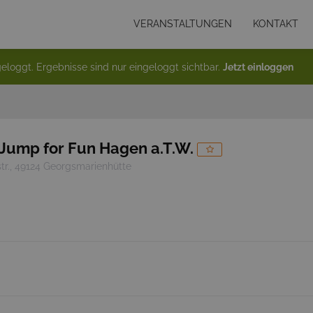
VERANSTALTUNGEN
KONTAKT
eloggt. Ergebnisse sind nur eingeloggt sichtbar.
Jetzt einloggen
Jump for Fun Hagen a.T.W.
str., 49124 Georgsmarienhütte