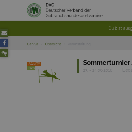
DVG
Deutscher Verband der
Gebrauchshundesportvereine
Du bist ausg
Caniva
Übersicht
Veranstaltung
Sommerturnier 
AGILITY
DVG
23. - 24.06.2018
Lied