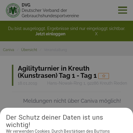
DVG
Deutscher Verband der
Gebrauchshundesportvereine
Du bist ausgeloggt. Ergebnisse sind nur eingeloggt sichtbar.
Jetzt einloggen
X
Caniva
Übersicht
Veranstaltung
Agilityturnier in Kreuth
(Kunstrasen) Tag 1 - Tag 1
18.01.2019
Hans-Nowak-Ring 1, 92286 Kreuth Rieden
Meldungen nicht über Caniva möglich!
Der Schutz deiner Daten ist uns
RICHTER UND HELFER
wichtig!
Wir verwenden Cookies. Durch Bestätigen des Buttons