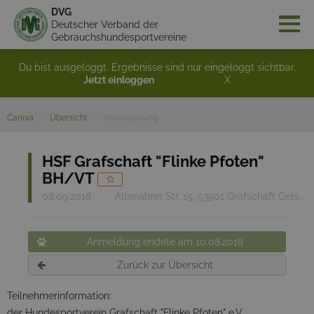
DVG
Deutscher Verband der
Gebrauchshundesportvereine
Du bist ausgeloggt. Ergebnisse sind nur eingeloggt sichtbar.
Jetzt einloggen
X
Caniva
Übersicht
Veranstaltung
HSF Grafschaft "Flinke Pfoten"
BH/VT
08.09.2018
Altenahrer Str. 15, 53501 Grafschaft Gelsdorf
Anmeldung endete am 10.08.2018
Zurück zur Übersicht
Teilnehmerinformation:
der Hundesportverein Grafschaft "Flinke Pfoten" e.V.,