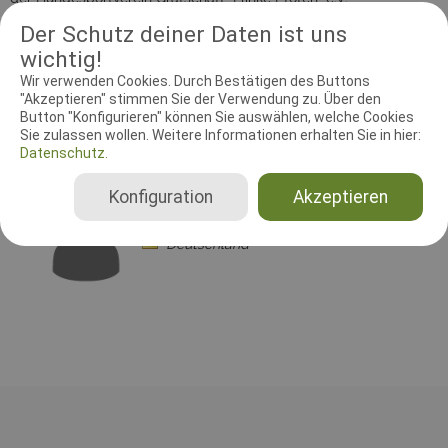
Trainingsplatz Gelsdorf, Altenahrer Str. 15, führt am 8. September
Der Schutz deiner Daten ist uns
eine Begleithundprüfung mit zzt. 8 Teams aus dem Verein durch.
Externe Starter sind herzlich willkommen, die Anmeldegebühr
wichtig!
beträgt 25,- €.
Wir verwenden Cookies. Durch Bestätigen des Buttons
"Akzeptieren" stimmen Sie der Verwendung zu. Über den
Button "Konfigurieren" können Sie auswählen, welche Cookies
Sie zulassen wollen. Weitere Informationen erhalten Sie in hier:
RICHTER UND HELFER
Datenschutz.
Konfiguration
Akzeptieren
Leistungsrichter
Stephan Schega
Deutschland