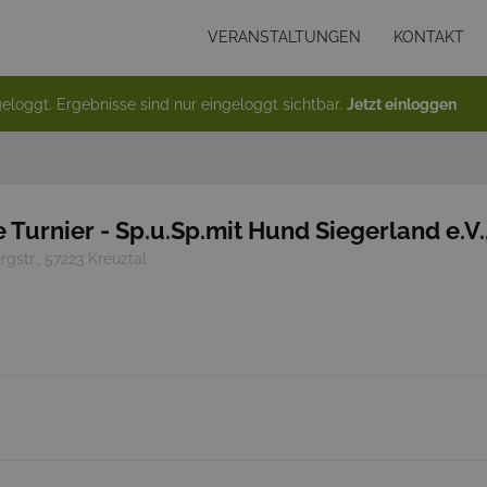
VERANSTALTUNGEN
KONTAKT
eloggt. Ergebnisse sind nur eingeloggt sichtbar.
Jetzt einloggen
 Turnier - Sp.u.Sp.mit Hund Siegerland e.V.,
rgstr., 57223 Kreuztal