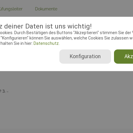
üfungsleiter
Dokumente
 deiner Daten ist uns wichtig!
ebeginn:
03.09.2018 00:00:00
Meldeschluss:
24.09.2018 00
ookies. Durch Bestätigen des Buttons "Akzeptieren" stimmen Sie der
chtender Verein:
Sp.u.Sp.mit Hund
Adresse:
Kindelsbergstr., 572
"Konfigurieren" können Sie auswählen, welche Cookies Sie zulassen wo
rland e.V., 10-3-17
Kreuztal
alten Sie in hier:
Datenschutz.
Konfiguration
Akz
Beginner, Klasse 1, Klasse 2, Klasse 3, Senioren