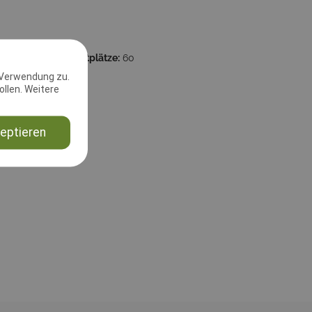
:00:00
Startplätze:
60
 Verwendung zu.
23
llen. Weitere
eptieren