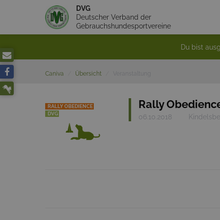
DVG
Deutscher Verband der
Gebrauchshundesportvereine
Du bist ausg
Caniva
Übersicht
Veranstaltung
Rally Obedience
RALLY OBEDIENCE
DVG
06.10.2018
Kindelsbe