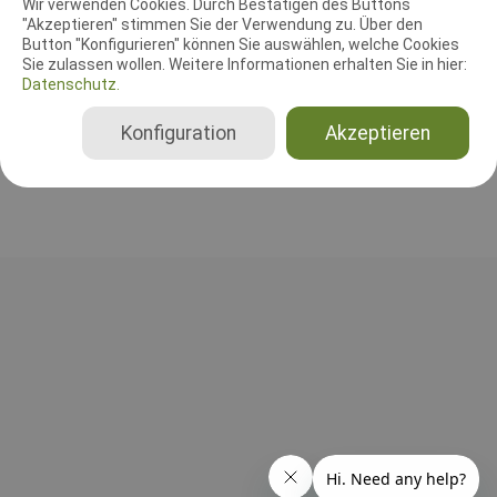
Wir verwenden Cookies. Durch Bestätigen des Buttons
"Akzeptieren" stimmen Sie der Verwendung zu. Über den
Leistungsrichter
Button "Konfigurieren" können Sie auswählen, welche Cookies
Diana Hartmann
Sie zulassen wollen. Weitere Informationen erhalten Sie in hier:
Datenschutz.
Deutschland
BH-VT nur SKN, BH-VT mit SKN, BH-VT ohne SKN
Konfiguration
Akzeptieren