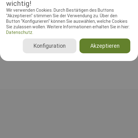
wichtig!
RICHTER UND HELFER
Wir verwenden Cookies. Durch Bestätigen des Buttons
Leistungsrichter
Schutzdiensthelfer
"Akzeptieren" stimmen Sie der Verwendung zu. Über den
Button "Konfigurieren" können Sie auswählen, welche Cookies
Sie zulassen wollen. Weitere Informationen erhalten Sie in hier:
Leistungsrichter
Datenschutz.
Franz J. Schwan
Deutschland
Konfiguration
Akzeptieren
A, B, C, Gesamt, IPO 1, IPO 2, IPO 3, FCI-UPr 1, FCI-UPr 2, FCI-UPr 3, FCI-SPr 1, FCI-SPr 2, FCI-SPr 3, FCI-FPr 1, FCI-FPr 2, FCI-FPr 3, BH-VT nur SKN, BH-VT mit SKN, BH-VT ohne SKN