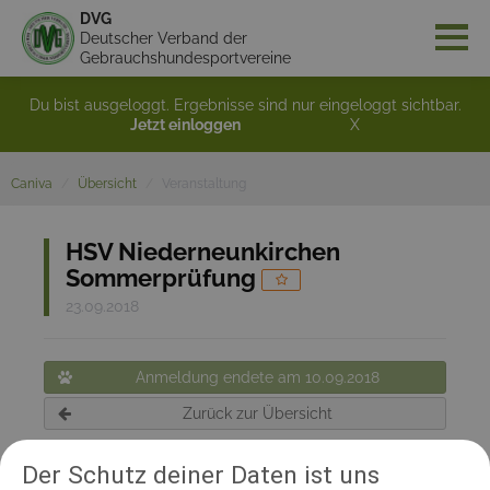
DVG
Deutscher Verband der
Gebrauchshundesportvereine
Du bist ausgeloggt. Ergebnisse sind nur eingeloggt sichtbar.
Jetzt einloggen
X
Caniva
Übersicht
Veranstaltung
HSV Niederneunkirchen
Sommerprüfung
23.09.2018
Anmeldung endete am 10.09.2018
Zurück zur Übersicht
Der Schutz deiner Daten ist uns