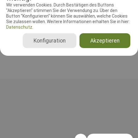
RICHTER UND HELFER
Wir verwenden Cookies. Durch Bestätigen des Buttons
"Akzeptieren" stimmen Sie der Verwendung zu. Über den
Button "Konfigurieren" können Sie auswählen, welche Cookies
Leistungsrichter
Sie zulassen wollen. Weitere Informationen erhalten Sie in hier:
Michael Nachtigall
Datenschutz.
Deutschland
A, B, C, Gesamt, IPO 1, IPO 2, IPO 3, FH 1, FH 2, BgH 1, BgH 2, BgH 3, BH-VT nur SKN, BH-VT mit SKN, BH-VT ohne SKN
Konfiguration
Akzeptieren