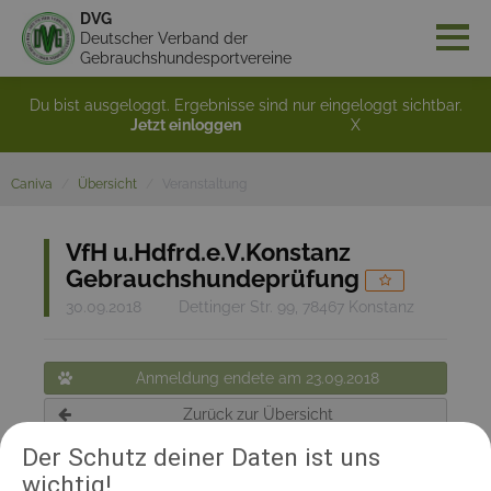
DVG
Deutscher Verband der
Gebrauchshundesportvereine
Du bist ausgeloggt. Ergebnisse sind nur eingeloggt sichtbar.
Jetzt einloggen
X
Caniva
Übersicht
Veranstaltung
VfH u.Hdfrd.e.V.Konstanz
Gebrauchshundeprüfung
30.09.2018
Dettinger Str. 99, 78467 Konstanz
Anmeldung endete am 23.09.2018
Zurück zur Übersicht
Der Schutz deiner Daten ist uns
wichtig!