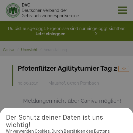
DVG
Deutscher Verband der
Gebrauchshundesportvereine
Du bist ausgeloggt. Ergebnisse sind nur eingeloggt sichtbar.
Jetzt einloggen
X
Caniva
Übersicht
Veranstaltung
Pfotenflitzer Agilityturnier Tag 2
30.06.2019
Maushof, 85309 Pörnbach
Meldungen nicht über Caniva möglich!
Der Schutz deiner Daten ist uns
RICHTER UND HELFER
wichtig!
Wir verwenden Cookies. Durch Bestätigen des Buttons