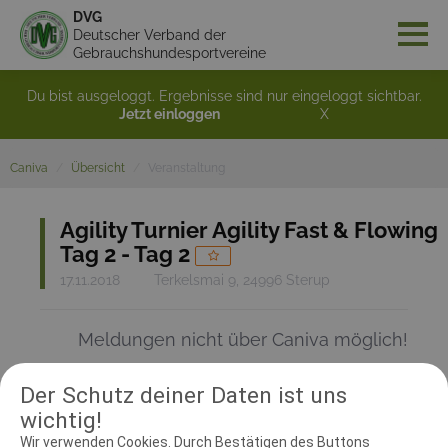
DVG
Deutscher Verband der
Gebrauchshundesportvereine
Du bist ausgeloggt. Ergebnisse sind nur eingeloggt sichtbar.
Jetzt einloggen
X
Caniva
Übersicht
Veranstaltung
Agility Turnier Agility Fast & Flowing
Tag 2 - Tag 2
17.11.2018
Terkelsmai 9, 24996 Sterup
Meldungen nicht über Caniva möglich!
Der Schutz deiner Daten ist uns
RICHTER UND HELFER
wichtig!
Wir verwenden Cookies. Durch Bestätigen des Buttons