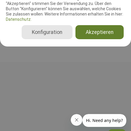
"Akzeptieren" stimmen Sie der Verwendung zu. Über den
Leistungsrichter
Button "Konfigurieren" können Sie auswählen, welche Cookies
Gudrun Büchter
Sie zulassen wollen. Weitere Informationen erhalten Sie in hier:
Deutschland
Datenschutz.
Klasse 2, Klasse 3, Beginner, Klasse 1, Senioren
Konfiguration
Akzeptieren