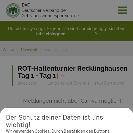
DVG
Deutscher Verband der
Gebrauchshundesportvereine
Du bist ausgeloggt. Ergebnisse sind nur eingeloggt sichtbar.
Jetzt einloggen
X
Caniva
Übersicht
Veranstaltung
ROT-Hallenturnier Recklinghausen
Tag 1 - Tag 1
25.01.2019
Langendreer Straße 1, 44388 Dortmund
Meldungen nicht über Caniva möglich!
Der Schutz deiner Daten ist uns
RICHTER UND HELFER
wichtig!
Wir verwenden Cookies. Durch Bestätigen des Buttons