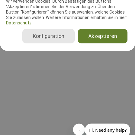
Wir verwenden Cookies. Durch Bestätigen des Buttons
"Akzeptieren" stimmen Sie der Verwendung zu. Über den
Leistungsrichter
Button "Konfigurieren" können Sie auswählen, welche Cookies
Torsten Hallfahrt Nicola Grund
Sie zulassen wollen. Weitere Informationen erhalten Sie in hier:
Datenschutz.
Deutschland
A, B, C, Gesamt, IPO 3, FCI-GPr 1, FCI-UPr 1, FCI-SPr 1, FCI-FPr 3, FH 1, BH-VT nur SKN, BH-VT mit SKN, BH-VT ohne SKN
Konfiguration
Akzeptieren