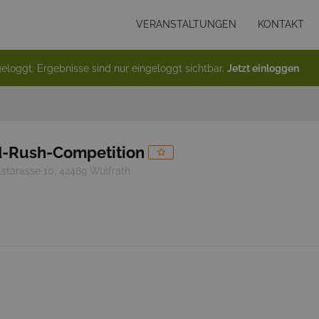
VERANSTALTUNGEN
KONTAKT
eloggt. Ergebnisse sind nur eingeloggt sichtbar.
Jetzt einloggen
d-Rush-Competition
lstarasse 10, 42489 Wülfrath