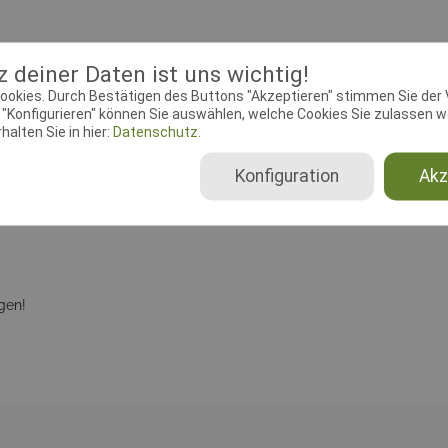
 deiner Daten ist uns wichtig!
ookies. Durch Bestätigen des Buttons "Akzeptieren" stimmen Sie der
üfungsleiter
Dokumente
"Konfigurieren" können Sie auswählen, welche Cookies Sie zulassen wo
alten Sie in hier:
Datenschutz.
ebeginn:
22.08.2018 00:00:00
Meldeschluss:
22.10.2018 00
Konfiguration
Akz
chtender Verein:
HSV NRW e.V.,
Adresse:
Dieselstarasse 10, 
38
Wülfrath
gen!