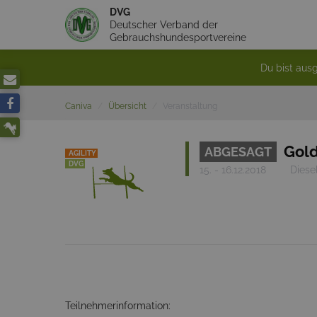
DVG
Deutscher Verband der
Gebrauchshundesportvereine
Du bist ausg
Caniva
Übersicht
Veranstaltung
Gol
ABGESAGT
AGILITY
DVG
15. - 16.12.2018
Diese
Teilnehmerinformation: