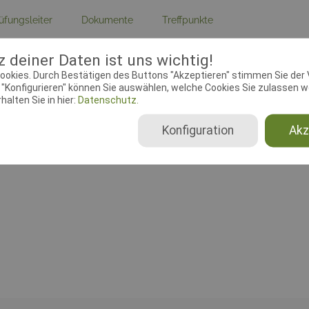
üfungsleiter
Dokumente
Treffpunkte
ebeginn:
01.09.2018 00:00:00
Meldeschluss:
18.09.2018 00
 deiner Daten ist uns wichtig!
ookies. Durch Bestätigen des Buttons "Akzeptieren" stimmen Sie der
lin:
Fährtenhundprüfung
Ausrichtender Verein:
HSV B
"Konfigurieren" können Sie auswählen, welche Cookies Sie zulassen wo
Salzuflen e.V., 6-1-10
alten Sie in hier:
Datenschutz.
Konfiguration
Akz