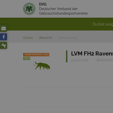
DVG
Deutscher Verband der
Gebrauchshundesportvereine
Du bist ausg
Caniva
Übersicht
Veranstaltung
LVM FH2 Raven
FÄHRTENPRÜFUNG
DVG
03.10.2018
Bexterbre