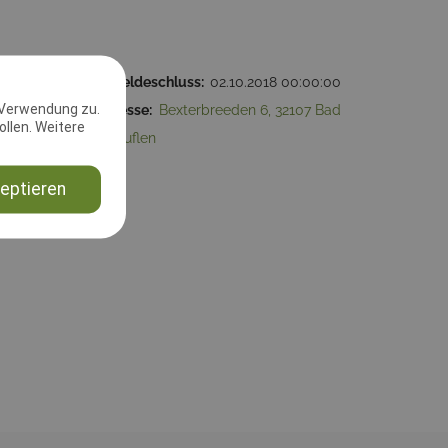
:00:00
2. Meldeschluss:
02.10.2018 00:00:00
 Verwendung zu.
ad
Adresse:
Bexterbreeden 6, 32107 Bad
llen. Weitere
Salzuflen
eptieren