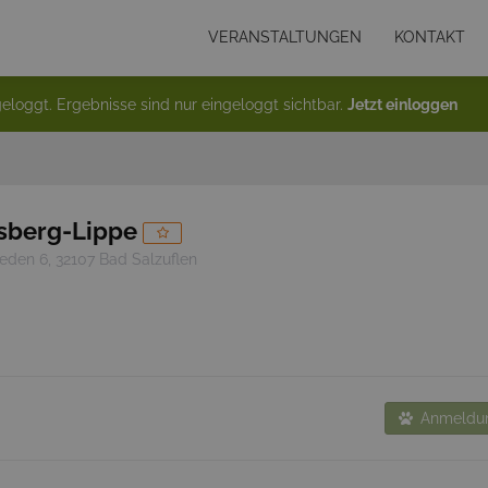
VERANSTALTUNGEN
KONTAKT
eloggt. Ergebnisse sind nur eingeloggt sichtbar.
Jetzt einloggen
sberg-Lippe
eden 6, 32107 Bad Salzuflen
Anmeldun