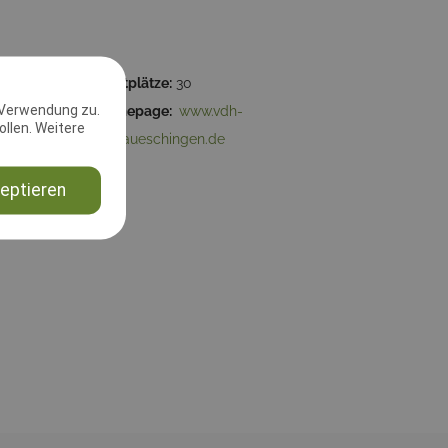
Startplätze:
30
 Verwendung zu.
86
Homepage:
www.vdh-
llen. Weitere
Donaueschingen.de
eptieren