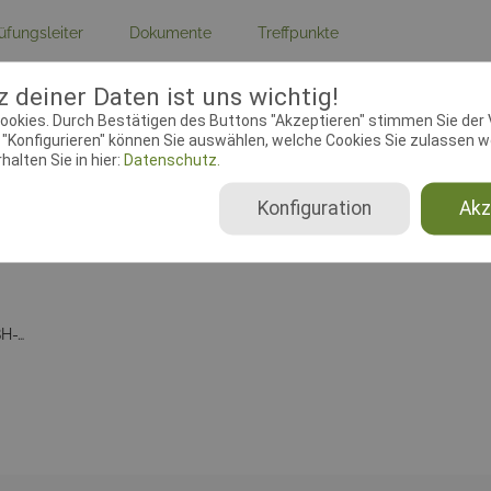
üfungsleiter
Dokumente
Treffpunkte
 deiner Daten ist uns wichtig!
ebeginn:
28.08.2018 18:48:39
Meldeschluss:
ookies. Durch Bestätigen des Buttons "Akzeptieren" stimmen Sie der
chtender Verein:
Adresse:
Brigachweg 19, 780
"Konfigurieren" können Sie auswählen, welche Cookies Sie zulassen wo
.Hundefr.e.V.Donaueschingen, 1-1-2
Donaueschingen
alten Sie in hier:
Datenschutz.
Konfiguration
Akz
BH-VT nur SKN, BH-VT mit SKN, BH-VT ohne SKN