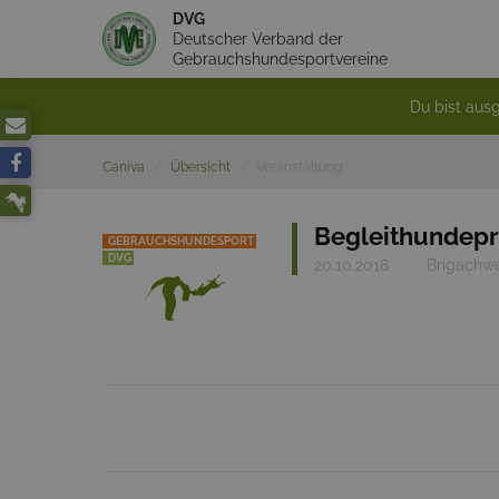
DVG
Deutscher Verband der
Gebrauchshundesportvereine
Du bist ausg
Caniva
Übersicht
Veranstaltung
Begleithundepr
GEBRAUCHSHUNDESPORT
DVG
20.10.2018
Brigachw