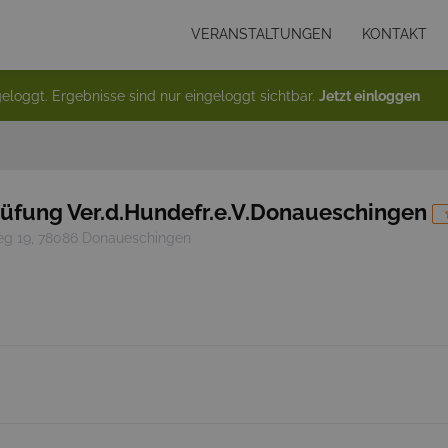
VERANSTALTUNGEN
KONTAKT
eloggt. Ergebnisse sind nur eingeloggt sichtbar.
Jetzt einloggen
üfung Ver.d.Hundefr.e.V.Donaueschingen
eg 19, 78086 Donaueschingen