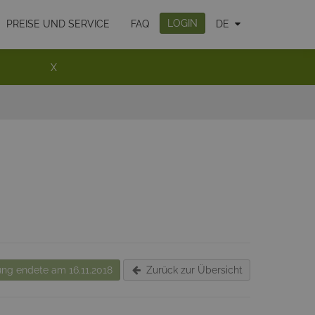
LOGIN
PREISE UND SERVICE
FAQ
DE
X
ng endete am 16.11.2018
Zurück zur Übersicht