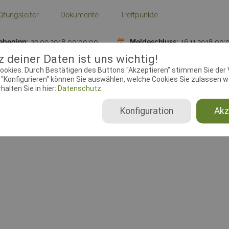
üfungsleiter
Dokumente
Treffpunkte
ebeginn:
29.09.2018 00:00:00
Meldeschluss:
16.11.2018 00:
plätze Begleithundprüfung:
5
Disziplin:
IPO, FCI-FPr,
 deiner Daten ist uns wichtig!
ookies. Durch Bestätigen des Buttons "Akzeptieren" stimmen Sie der
Begleithundprüfung
"Konfigurieren" können Sie auswählen, welche Cookies Sie zulassen wo
alten Sie in hier:
Datenschutz.
Konfiguration
Akz