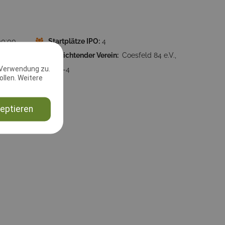
00:00
Startplätze IPO:
4
Ausrichtender Verein:
Coesfeld 84 e.V.,
 Verwendung zu.
10-5-4
llen. Weitere
eptieren