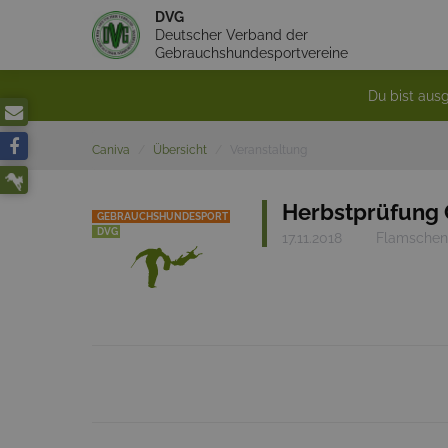
DVG
Deutscher Verband der
Gebrauchshundesportvereine
Du bist ausg
Caniva
Übersicht
Veranstaltung
Herbstprüfung 
GEBRAUCHSHUNDESPORT
DVG
17.11.2018
Flamschen 