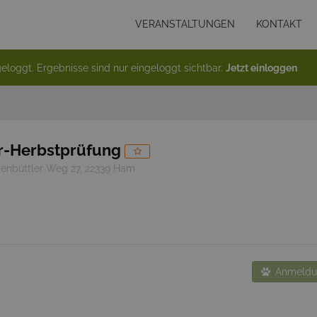
VERANSTALTUNGEN
KONTAKT
eloggt. Ergebnisse sind nur eingeloggt sichtbar.
Jetzt einloggen
-Herbstprüfung
enbüttler Weg 27, 22339 Ham
Anmeldun