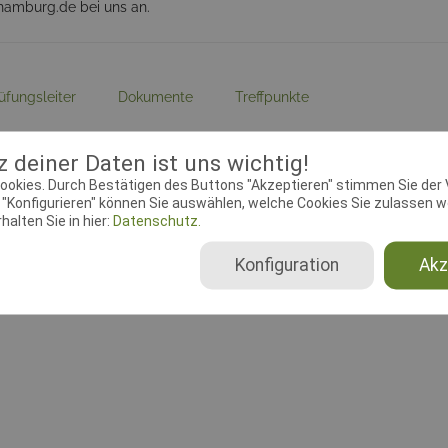
hamburg.de bei uns an.
üfungsleiter
Dokumente
Treffpunkte
ebeginn:
15.09.2018 00:00:00
Meldeschluss:
31.10.2018 00
 deiner Daten ist uns wichtig!
plätze FCI-Stö.Pr.:
25
Startplätze Fährtenhundprüf
ookies. Durch Bestätigen des Buttons "Akzeptieren" stimmen Sie der
"Konfigurieren" können Sie auswählen, welche Cookies Sie zulassen wo
lin:
IPO, IPO FH, FCI-UPr, FCI-SPr,
Ausrichtender Verein:
Hambu
alten Sie in hier:
Datenschutz.
r, FCI-Stö.Pr.,
e.V., 3-1-20
enhundprüfung, BgH,
Konfiguration
Akz
eithundprüfung