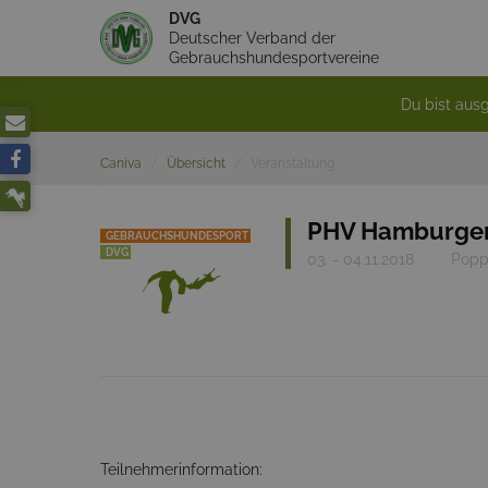
DVG
Deutscher Verband der
Gebrauchshundesportvereine
Du bist ausg
Caniva
Übersicht
Veranstaltung
PHV Hamburger
GEBRAUCHSHUNDESPORT
DVG
03. - 04.11.2018
Popp
Teilnehmerinformation: