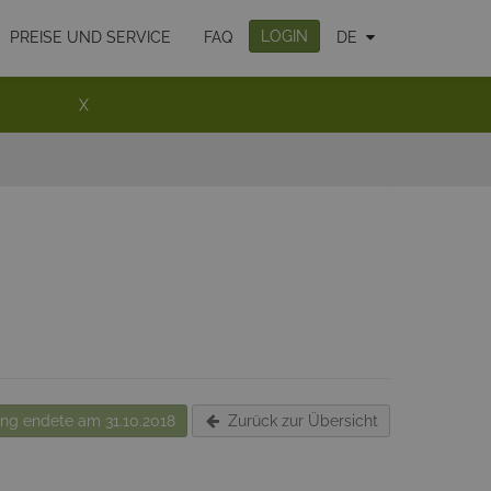
LOGIN
PREISE UND SERVICE
FAQ
DE
X
g endete am 31.10.2018
Zurück zur Übersicht